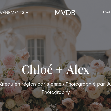
L'A
ÉVÉNEMENTS
Chloé + Alex
âteau en région parisienne · Photographié par J
Photography