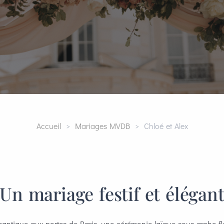
Accueil
>
Mariages MVDB
> Chloé et Alex
Un mariage festif et élégan
ntique aux portes de Paris, une cérémonie laïque sous arche fle