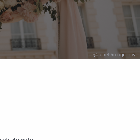
@JunePhotography
t
urie, des tables