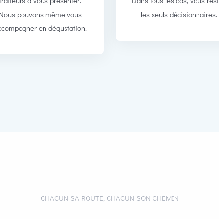
traiteurs à vous présenter.
Dans tous les cas, vous res
Nous pouvons même vous
les seuls décisionnaires.
ccompagner en dégustation.
CHACUN SA ROUTE, CHACUN SON CHEMIN