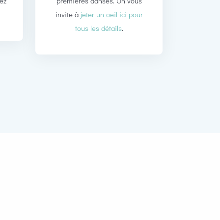
tez
premières danses. On vous
invite à
jeter un oeil ici pour
tous les détails
.