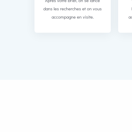
Après votre brief, on se lance
dans les recherches et on vous
accompagne en visite.
a